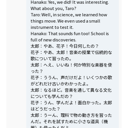
Hanako: Yes, we did! It was interesting.
What about you, Taro?
Taro: Well, in science, we learned how
things move. We even used a small
instrument to test it.
Hanako: That sounds fun too! School is
full of new discoveries.
太郎：やあ、花子！今日何したの？
花子：やあ、太郎！音楽の授業で伝統的な
歌について習ったの。
太郎：へえ、いいね！何か特別な楽器を使
った？
花子：ううん、声だけだよ！いくつかの歌
がどれだけ古いかわかったよ。
太郎：なるほど。音楽を通して異なる文化
についても学んだの？
花子：うん、学んだよ！面白かった。太郎
はどうだった？
太郎：うーん、理科で物の動き方を習った
んだ。それを試すために小さな道具（機
器）も使ったんだよ。