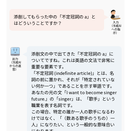
添削してもらった中の「不定冠詞の a」と
入力
はどういうことですか？
（生成AI
への指
示）
添削文の中で出てきた「不定冠詞の a」に
出力
ついてですね。これは英語の文法で非常に
（生成AI
重要な要素です。
からの返
答）
「不定冠詞 (indefinite article)」とは、名
詞の前に置かれ、それが「特定されていな
い何か一つ」であることを示す単語です。
あなたの元の文「I want to become singer
future.」の「singer」は、「歌手」という
職業を表す名詞です。
この場合、特定の誰か一人の歌手になるわ
けではなく、「（数ある歌手のうちの）一
人」になりたい、という一般的な意味合い
になります。