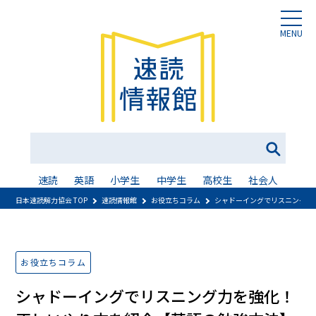
MENU
速読
英語
小学生
中学生
高校生
社会人
日本速読解力協会 TOP
速読情報館
お役立ちコラム
シャドーイングでリスニング力
お役立ちコラム
シャドーイングでリスニング力を強化！