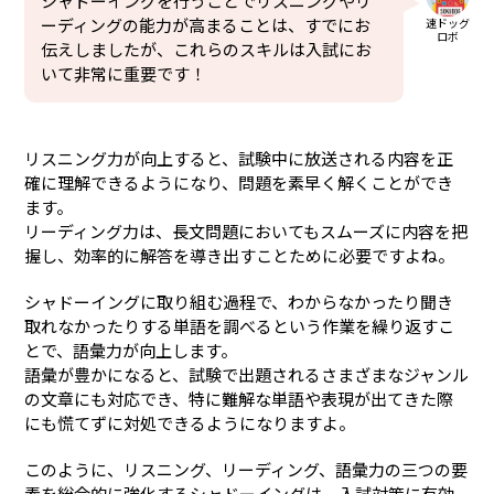
シャドーイングを行うことでリスニングやリ
ーディングの能力が高まることは、すでにお
速ドッグ
ロボ
伝えしましたが、これらのスキルは入試にお
いて非常に重要です！
リスニング力が向上すると、試験中に放送される内容を正
確に理解できるようになり、問題を素早く解くことができ
ます。
リーディング力は、長文問題においてもスムーズに内容を把
握し、効率的に解答を導き出すことために必要ですよね。
シャドーイングに取り組む過程で、わからなかったり聞き
取れなかったりする単語を調べるという作業を繰り返すこ
とで、語彙力が向上します。
語彙が豊かになると、試験で出題されるさまざまなジャンル
の文章にも対応でき、特に難解な単語や表現が出てきた際
にも慌てずに対処できるようになりますよ。
このように、リスニング、リーディング、語彙力の三つの要
素を総合的に強化するシャドーイングは、入試対策に有効