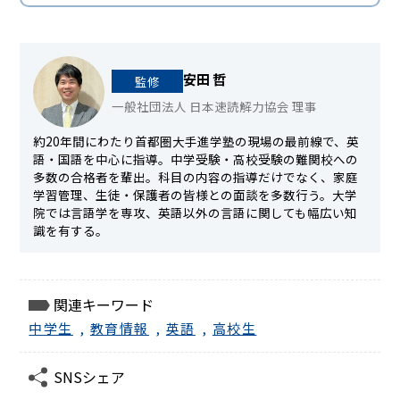
安田 哲
監修
一般社団法人 日本速読解力協会 理事
約20年間にわたり首都圏大手進学塾の現場の最前線で、英
語・国語を中心に指導。中学受験・高校受験の難関校への
多数の合格者を輩出。科目の内容の指導だけでなく、家庭
学習管理、生徒・保護者の皆様との面談を多数行う。大学
院では言語学を専攻、英語以外の言語に関しても幅広い知
識を有する。
関連キーワード
中学生
,
教育情報
,
英語
,
高校生
SNSシェア