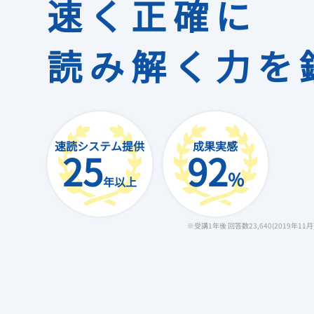
速く正確に
読み解く力を
成果実感
速読システム提供
92
25
%
年以上
※受講1年後 回答数23,640(2019年11月