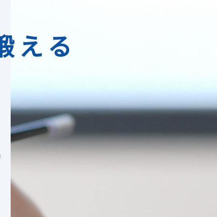
鍛える
)