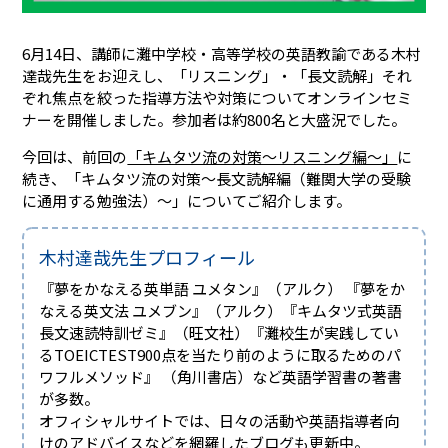
6月14日、講師に灘中学校・高等学校の英語教諭である木村
達哉先生をお迎えし、「リスニング」・「長文読解」それ
ぞれ焦点を絞った指導方法や対策についてオンラインセミ
ナーを開催しました。参加者は約800名と大盛況でした。
今回は、前回の
「キムタツ流の対策～リスニング編～」
に
続き、「キムタツ流の対策～長文読解編（難関大学の受験
に通用する勉強法）～」についてご紹介します。
木村達哉先生プロフィール
『夢をかなえる英単語 ユメタン』（アルク） 『夢をか
なえる英文法 ユメブン』（アルク）『キムタツ式英語
長文速読特訓ゼミ』（旺文社）『灘校生が実践してい
るTOEICTEST900点を当たり前のように取るためのパ
ワフルメソッド』 （角川書店）など英語学習書の著書
が多数。
オフィシャルサイトでは、日々の活動や英語指導者向
けのアドバイスなどを網羅したブログも更新中。