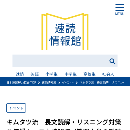
MENU
速読
英語
小学生
中学生
高校生
社会人
日本速読解力協会 TOP
速読情報館
イベント
キムタツ流 長文読解・リスニング対
イベント
キムタツ流 長文読解・リスニング対策