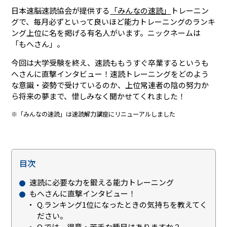
日本速脳速読協会が提供する
「みんなの速読」
トレーニン
グで、毎月必ずといって良いほど能力トレーニングのランキ
ング上位に名を掲げる有名人がいます。ニックネームは
「もへさん」。
今回は大学受験を終え、速読ももうすぐ卒業するというも
へさんに直撃インタビュー！速読トレーニングをどのよう
な意識・姿勢で受けているのか、上位常連者の陰の努力か
ら将来の夢まで、惜しみなく聞かせてくれました！
※「みんなの速読」は速読解力講座にリニューアルしました
目次
速読に必要な力を鍛える能力トレーニング
もへさんに直撃インタビュー！
Q.ランキング1位になったときの気持ちを教えてく
ださい。
Q.では、得意・苦手な種目はありますか？