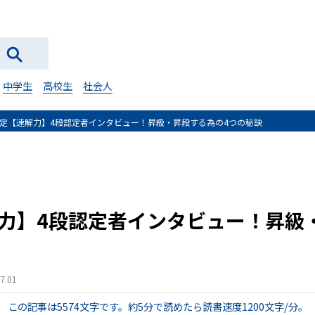
中学生
高校生
社会人
定【速解力】4段認定者インタビュー！昇級・昇段する為の4つの秘訣
力】4段認定者インタビュー！昇級
.01
この記事は5574文字です。
約5分で読めたら読書速度1200文字/分。