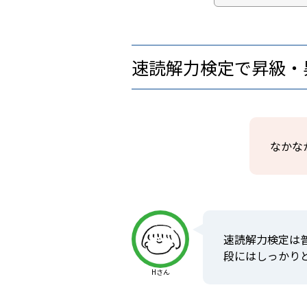
速読解力検定で昇級・
なかな
速読解力検定は
段にはしっかり
Hさん