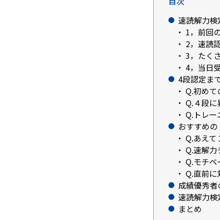
目次
速読解力検
1，前回
2，速読
3，たく
4，当日
4段認定ま
Q.初め
Q.４段
Q.トレ
おすすめの
Q.あえ
Q.速解
Q.モチ
Q.直前
成績優秀者
速読解力検
まとめ