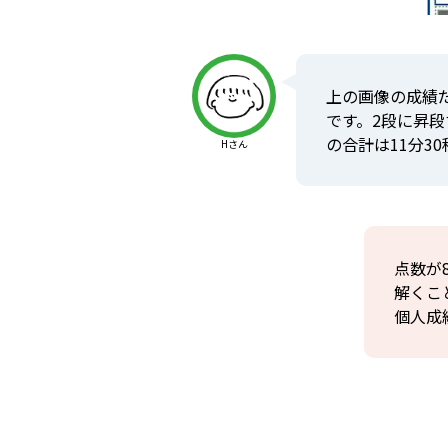
上の画像の成績だ
です。2段に昇段
の合計は11分3
Hさん
点数が
解くこ
個人成