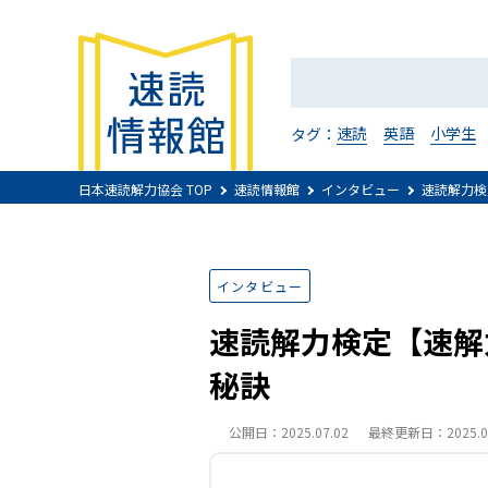
速読
英語
小学生
タグ：
日本速読解力協会 TOP
速読情報館
インタビュー
速読解力検
インタビュー
速読解力検定【速解
秘訣
公開日：2025.07.02
最終更新日：2025.07