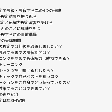
定で昇級・昇段する為の4つの秘訣
の検定結果を振り返る
認定と速解力検定演習を受ける
さんのことに興味をもつ
受検する時の事前準備
での受講期間
ての検定では何級を取得しましたか？
に昇段するまでの訓練期間は？
ーニングをやめても速解力は維持できる？
トレーニング
て１～３つだけ挙げるとしたら？
力チェックで自己ベストを狙うコツ
ベーションをご自身でどう保っていたのか
に対策することはできますか？
の声を紹介
定は年3回実施