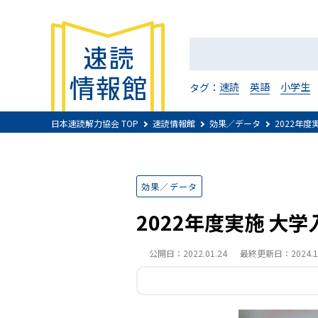
速読
英語
小学生
タグ：
日本速読解力協会 TOP
速読情報館
効果／データ
2022年
効果／データ
2022年度実施 大
公開日：2022.01.24
最終更新日：2024.10