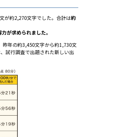
 漢文が約2,270文字でした。合計は
約
解力が求められました。
の約3,450文字から約1,730文
は、試行調査で出題された新しい出