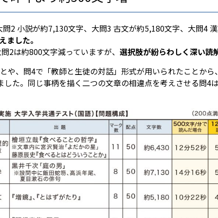
大問2 小説が約7,130文字、大問3 古文が約5,180文字、大問4
増えました。
大問2は約800文字減っていますが、
選択肢が紛らわしく深い読
や、問4で「教師と生徒の対話」形式が用いられたことから、昨年
増えました。同じ事柄を描く二つの文章の相違点を考えさせる問4