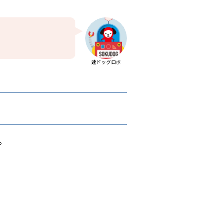
速ドッグロボ
。