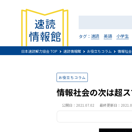
速読
英語
小学生
タグ：
日本速読解力協会 TOP
速読情報館
お役立ちコラム
情報社会
お役立ちコラム
情報社会の次は超スマ
公開日：2021.07.02
最終更新日：2021.07