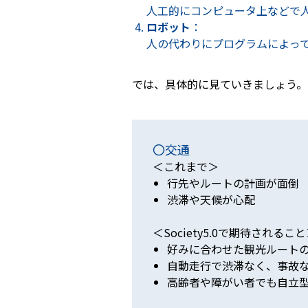
人工的にコンピュータ上などで
ロボット
：
人の代わりにプログラムによっ
では、具体的に見ていきましょう。
〇交通
＜これまで＞
行先やルートの計画が面倒
渋滞や天候が心配
＜Society5.0で期待されるこ
好みに合わせた観光ルート
自動走行で渋滞なく、事故
高齢者や障がい者でも自立