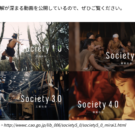
ついて理解が深まる動画を公開しているので、ぜひご覧ください。
 >
http://wwwc.cao.go.jp/lib_006/society5_0/society5_0_mirai1.html