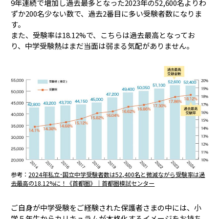
9年連続で増加し過去最多となった2023年の52,600名よりわ
ずか200名少ない数で、過去2番目に多い受験者数になりま
す。
また、受験率は18.12%で、こちらは過去最高となってお
り、中学受験熱はまだ当面は弱まる気配がありません。
参考：
2024年私立･国立中学受験者数は52,400名と微減ながら受験率は過
去最高の18.12%に！《首都圏》｜首都圏模試センター
ご自身が中学受験をご経験された保護者さまの中には、小
学５年生からカリキュラムが本格化するイメージをお持ち