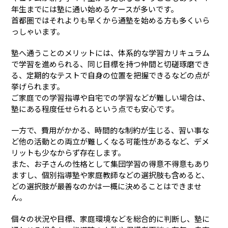
年生までには塾に通い始めるケースが多いです。
首都圏ではそれよりも早くから通塾を始める方も多くいら
っしゃいます。
塾へ通うことのメリットには、体系的な学習カリキュラム
で学習を進められる、同じ目標を持つ仲間と切磋琢磨でき
る、定期的なテストで自身の位置を把握できるなどの点が
挙げられます。
ご家庭での学習指導や自宅での学習などが難しい場合は、
塾にある程度任せられるという点でも安心です。
一方で、費用がかかる、時間的な制約が生じる、習い事な
ど他の活動との両立が難しくなる可能性があるなど、デメ
リットも少なからず存在します。
また、お子さんの性格として集団学習の得意不得意もあり
ますし、個別指導塾や家庭教師などの選択肢も含めると、
どの選択肢が最善なのかは一概に決めることはできませ
ん。
個々の状況や目標、家庭環境などを総合的に判断し、塾に