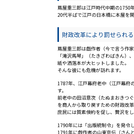
蔦屋重三郎は江戸時代中期の1750
20代半ばで江戸の日本橋に本屋を
財政改革により罰せられる
蔦屋重三郎は戯作者（今で言う作家
「滝沢馬琴」（たきざわばきん）、
紙や洒落本が大ヒットしました。
そんな彼にも危機が訪れます。
1787年、江戸幕府老中（江戸幕
す。
前老中の田沼意次（たぬまおきつぐ
を商人から取り戻すための財政改革
庶民には質素倹約を促し、贅沢をし
1790年には「出版統制令」を発令
1791年に戯作者の山東京伝（さ