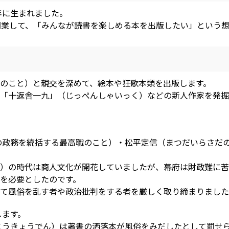
年に生まれました。
開業して、「みんなが読書を楽しめる本を出版したい」という
のこと）と親交を深めて、絵本や狂歌本類を出版します。
「十返舎一九」（じっぺんしゃいっく）などの新人作家を発掘
府の政務を統括する最高職のこと）・松平定信（まつだいらさだ
）の時代は商人文化が開花していましたが、幕府は財政難に苦
を必要としたのです。
て風俗を乱す者や政治批判をする者を厳しく取り締まりました
します。
んとうきょうでん）は著書の洒落本が風俗をみだしたとして罰せ