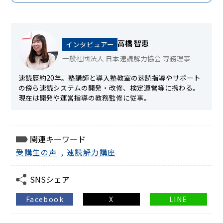
高橋 智恵
インタビュアー
一般社団法人 日本速読解力協会 専務理事
速読歴約20年。塾講師と導入塾教室の速読指導やサポート
の傍ら速読システムの開発・改修、検定運営等に携わる。
現在は開発や運営指導の教務監修に従事。
関連キーワード
受講生の声
,
速読解力講座
SNSシェア
Facebook
X
LINE