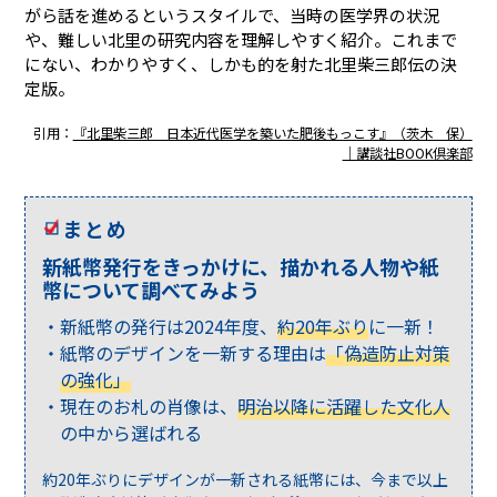
がら話を進めるというスタイルで、当時の医学界の状況
や、難しい北里の研究内容を理解しやすく紹介。これまで
にない、わかりやすく、しかも的を射た北里柴三郎伝の決
定版。
引用：
『北里柴三郎 日本近代医学を築いた肥後もっこす』（茨木 保）
｜講談社BOOK倶楽部
まとめ
新紙幣発行をきっかけに、描かれる人物や紙
幣について調べてみよう
新紙幣の発行は2024年度、
約20年ぶり
に一新！
紙幣のデザインを一新する理由は
「偽造防止対策
の強化」
現在のお札の肖像は、
明治以降に活躍した文化人
の中から選ばれる
約20年ぶりにデザインが一新される紙幣には、今まで以上