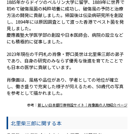
1885年からドイツのベルリン大学に留学、1889年に世界で
初めて破傷風菌の純粋培養に成功し、破傷風の予防と治療
方法の開発に貢献しました。帰国後は伝染病研究所を創設
し、1894年には原因調査として渡った香港でペスト菌を発
見しました。
慶應義塾大学医学部の創設や日本医師会、病院の設立など
にも積極的に従事しました。
2023年現在の千円札の肖像・野口英世は北里柴三郎の弟子
であり、自身の研究のみならず優秀な後進を育てたことで
も日本の医学に貢献しています。
肖像画は、風格や品位があり、学者としての地位が確立
し、働き盛りで充実した様子が伺えるため、50歳代の写真
を参考として描かれました。
参考：
新しい日本銀行券特設サイト｜肖像画の人物紹介ページ
北里柴三郎に関する本