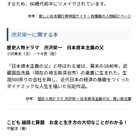
するため、60歳代前半にリメイクされています。
参考：
新しい日本銀行券特設サイト｜肖像画の人物紹介ページ
渋沢栄一に関する本
歴史人物ドラマ 渋沢栄一 日本資本主義の父
小沢章友（文）／十々夜（絵）
「日本資本主義の父」と呼ばれる彼は、幕末の1840年、武
蔵国血洗島（現在の埼玉県深谷市）の豪農に生まれた。生
涯500余りの会社を興し、近代日本の経済の基礎をつくった
ダイナミックな人生を描いた伝記作品。
参考：
歴史人物ドラマ 渋沢栄一 日本資本主義の父 - 青い鳥文庫
こども 論語と算盤 お金と生き方の大切なことがわかる！
守屋淳（著）