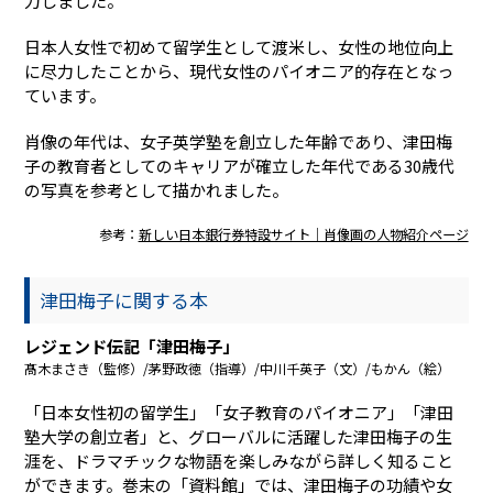
力しました。
日本人女性で初めて留学生として渡米し、女性の地位向上
に尽力したことから、現代女性のパイオニア的存在となっ
ています。
肖像の年代は、女子英学塾を創立した年齢であり、津田梅
子の教育者としてのキャリアが確立した年代である30歳代
の写真を参考として描かれました。
参考：
新しい日本銀行券特設サイト｜肖像画の人物紹介ページ
津田梅子に関する本
レジェンド伝記「津田梅子」
髙木まさき（監修）/茅野政徳（指導）/中川千英子（文）/もかん（絵）
「日本女性初の留学生」「女子教育のパイオニア」「津田
塾大学の創立者」と、グローバルに活躍した津田梅子の生
涯を、ドラマチックな物語を楽しみながら詳しく知ること
ができます。巻末の「資料館」では、津田梅子の功績や女