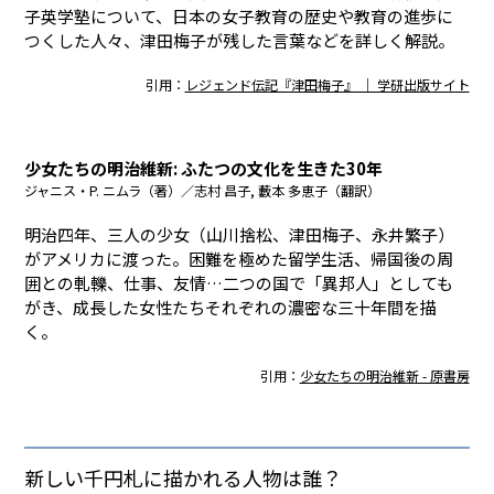
子英学塾について、日本の女子教育の歴史や教育の進歩に
つくした人々、津田梅子が残した言葉などを詳しく解説。
引用：
レジェンド伝記『津田梅子』 ｜ 学研出版サイト
少女たちの明治維新: ふたつの文化を生きた30年
ジャニス・P. ニムラ（著）／志村 昌子, 藪本 多恵子（翻訳）
明治四年、三人の少女（山川捨松、津田梅子、永井繁子）
がアメリカに渡った。困難を極めた留学生活、帰国後の周
囲との軋轢、仕事、友情…二つの国で「異邦人」としても
がき、成長した女性たちそれぞれの濃密な三十年間を描
く。
引用：
少女たちの明治維新 - 原書房
新しい千円札に描かれる人物は誰？