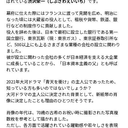
ばれている
渋沢栄一（しぶさわえいいち）
です。
幕府に仕えた際にはフランスに渡って見聞を広め、明治に
なった頃には大蔵省の役人として、租税や貨幣、鉄道、銀
行などの制度作りに貢献しました。
役人を辞めた後は、日本で最初に設立した銀行である第一
国立銀行、東京瓦斯（現：東京ガス）、東京証券取引所な
ど、500以上にも上るさまざまな業種の会社の設立に関わり
ました。
彼が設立に関わった会社の多くが日本経済を支える大企業
に成長していることから、「日本資本主義の父」とも呼ば
れています。
2021年大河ドラマ「青天を衝け」の主人公であったため、
知っている方も多いのではないでしょうか？
大河ドラマの主人公に決定された背景として、新紙幣の肖
像に決定したことも理由のひとつだそうです。
肖像の年代は、70歳の古希のお祝い時に撮影された写真複
数枚を参考として描かれました。
ただし、各方面で活躍されている躍動感や若々しさを表現