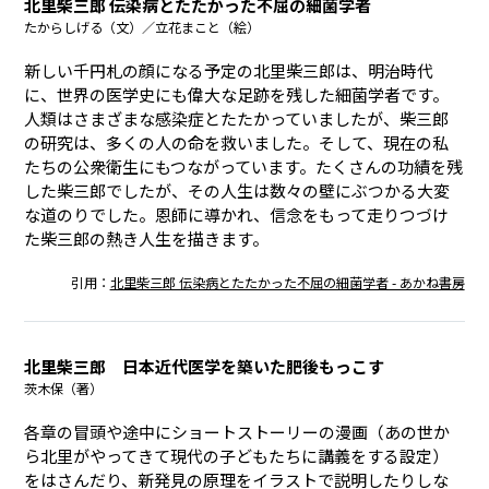
北里柴三郎 伝染病とたたかった不屈の細菌学者
たからしげる（文）／立花まこと（絵）
新しい千円札の顔になる予定の北里柴三郎は、明治時代
に、世界の医学史にも偉大な足跡を残した細菌学者です。
人類はさまざまな感染症とたたかっていましたが、柴三郎
の研究は、多くの人の命を救いました。そして、現在の私
たちの公衆衛生にもつながっています。たくさんの功績を残
した柴三郎でしたが、その人生は数々の壁にぶつかる大変
な道のりでした。恩師に導かれ、信念をもって走りつづけ
た柴三郎の熱き人生を描きます。
引用：
北里柴三郎 伝染病とたたかった不屈の細菌学者 - あかね書房
北里柴三郎 日本近代医学を築いた肥後もっこす
茨木保（著）
各章の冒頭や途中にショートストーリーの漫画（あの世か
ら北里がやってきて現代の子どもたちに講義をする設定）
をはさんだり、新発見の原理をイラストで説明したりしな