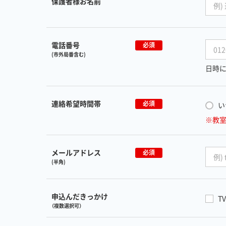
保護者様お名前
電話番号
必須
(市外局番含む)
日時に
連絡希望時間帯
必須
い
※教
メールアドレス
必須
(半角)
申込んだきっかけ
TV
（複数選択可）