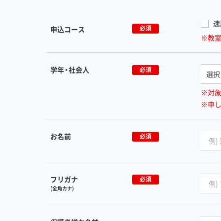
速
必須
申込コース
※教
学年・社会人
必須
※対
※申
お名前
必須
フリガナ
必須
(全角カナ)