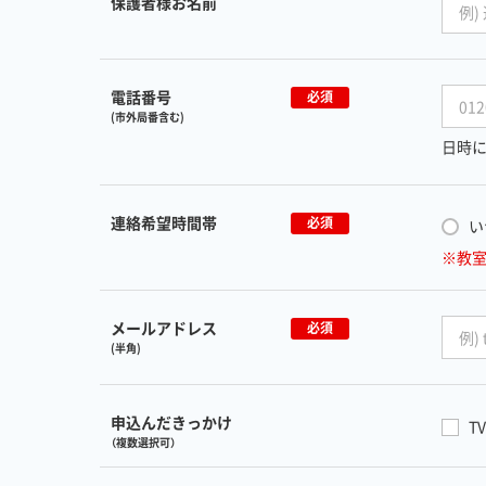
保護者様お名前
電話番号
必須
(市外局番含む)
日時に
連絡希望時間帯
必須
い
※教
メールアドレス
必須
(半角)
申込んだきっかけ
TV
（複数選択可）