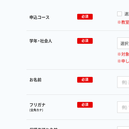
速
必須
申込コース
※教
学年・社会人
必須
※対
※申
お名前
必須
フリガナ
必須
(全角カナ)