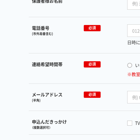
保護者様お名前
電話番号
必須
(市外局番含む)
日時に
連絡希望時間帯
必須
い
※教
メールアドレス
必須
(半角)
申込んだきっかけ
TV
（複数選択可）