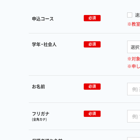
速
必須
申込コース
※教
学年・社会人
必須
※対
※申
お名前
必須
フリガナ
必須
(全角カナ)