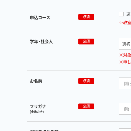
速
必須
申込コース
※教
学年・社会人
必須
※対
※申
お名前
必須
フリガナ
必須
(全角カナ)