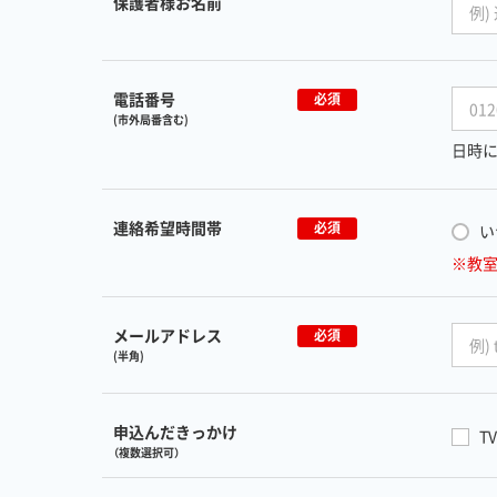
保護者様お名前
電話番号
必須
(市外局番含む)
日時に
連絡希望時間帯
必須
い
※教
メールアドレス
必須
(半角)
申込んだきっかけ
TV
（複数選択可）