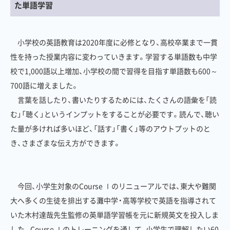
た単語学習
小学校の英語教育は2020年度に必修となり、高校卒業まで一貫
性を持った授業内容に変わっていきます。学習する単語数も中学
校で1,000語以上増加、小学校の間で習得を目指す単語数も600～
700語に増えました。
言葉を話したり、書いたりするためには、たくさんの語彙を「読
む」「聴く」というインプットをすることが必要です。読んで、聴い
た量が多ければ多いほど、「話す」「書く」等のアウトプットのと
き、さまざまな伝え方ができます。
今回、小学生対象のCourse Ⅰのリニューアルでは、東大や難関
大へ多くの生徒を排出する灘中学・高等学校で英語を指導されて
いた木村達哉先生監修の英単語学習帳を元に新規英文を投入しま
した。Course Ⅰのトレーニングを通して、小学生で理解したい60