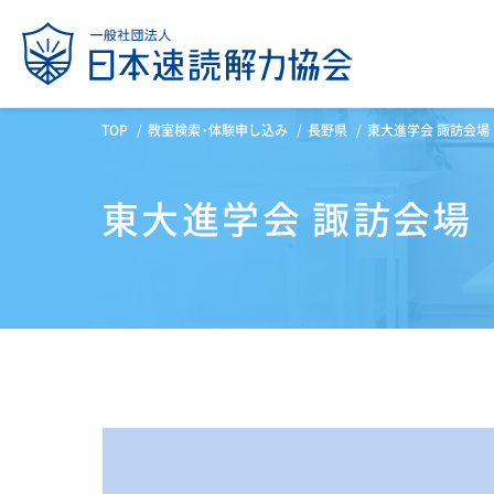
TOP
教室検索・体験申し込み
長野県
東大進学会 諏訪会場
東大進学会 諏訪会場