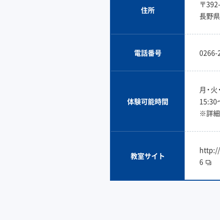
〒392-
住所
長野県
電話番号
0266-
月・火
体験可能時間
15:3
※詳細
http:/
教室サイト
6