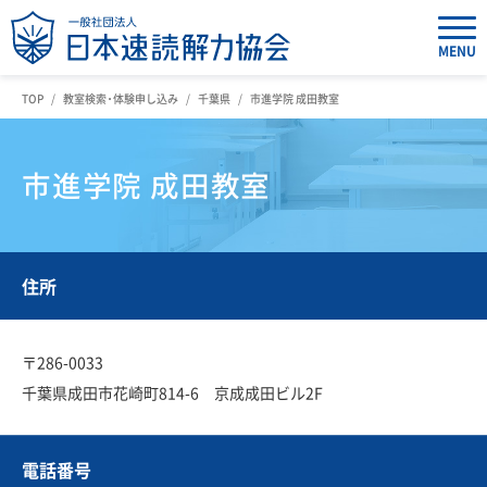
MENU
TOP
教室検索・体験申し込み
千葉県
市進学院 成田教室
市進学院 成田教室
住所
〒286-0033
千葉県成田市花崎町814-6 京成成田ビル2F
電話番号