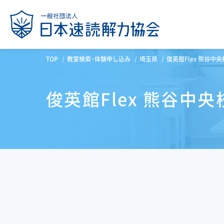
TOP
教室検索・体験申し込み
埼玉県
俊英館Flex 熊谷中央
俊英館Flex 熊谷中央