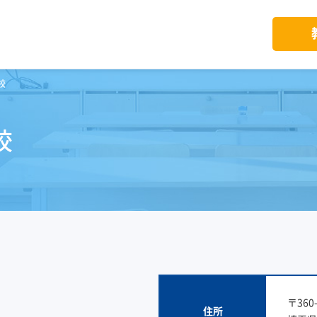
校
校
〒360-
住所