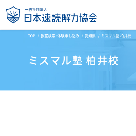
TOP
教室検索・体験申し込み
愛知県
ミスマル塾 柏井校
ミスマル塾 柏井校