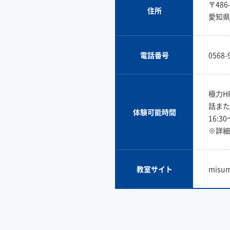
〒486-
住所
愛知県
電話番号
0568-
極力H
話また
体験可能時間
16:30
※詳細
教室サイト
misum