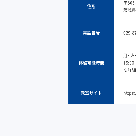
〒305-
住所
茨城県
電話番号
029-8
月・火
体験可能時間
15:30
※詳細
教室サイト
https