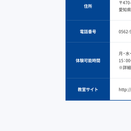
〒470-
住所
愛知県
電話番号
0562-
月・水
体験可能時間
15：00
※詳細
教室サイト
http: