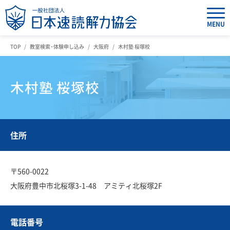
MENU
TOP
教室検索・体験申し込み
大阪府
木村塾 桜塚校
木村塾 桜塚校
住所
〒560-0022
大阪府豊中市北桜塚3-1-48 アミティ北桜塚2F
電話番号