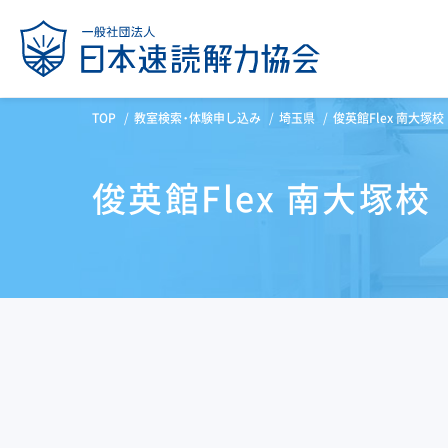
TOP
教室検索・体験申し込み
埼玉県
俊英館Flex 南大塚校
俊英館Flex 南大塚校