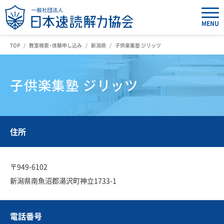
MENU
TOP
教室検索・体験申し込み
新潟県
子供楽集塾 ジリッツ
子供楽集塾 ジリッツ
住所
〒949-6102
新潟県南魚沼郡湯沢町神立1733-1
電話番号