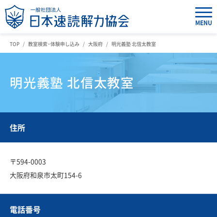
MENU
TOP
教室検索・体験申し込み
大阪府
明光義塾 北信太教室
明光義塾 北信太教室
住所
〒594-0003
大阪府和泉市太町154-6
電話番号