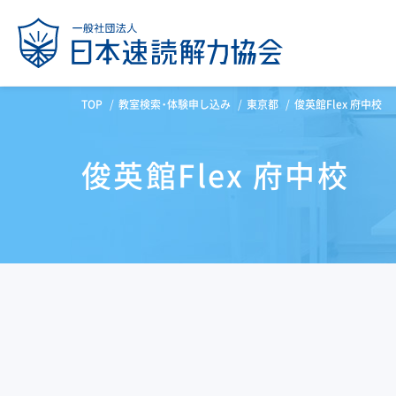
TOP
教室検索・体験申し込み
東京都
俊英館Flex 府中校
俊英館Flex 府中校