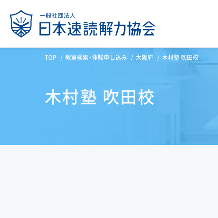
TOP
教室検索・体験申し込み
大阪府
木村塾 吹田校
木村塾 吹田校