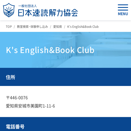
MENU
TOP
教室検索・体験申し込み
愛知県
K's English&Book Club
K's English&Book Club
住所
〒446-0076
愛知県安城市美園町1-11-6
電話番号