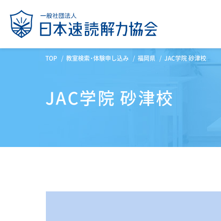
TOP
教室検索・体験申し込み
福岡県
JAC学院 砂津校
JAC学院 砂津校