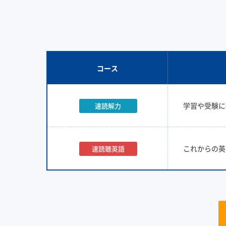
コース
学習や受験に
速読解力
これからの英
速読聴英語