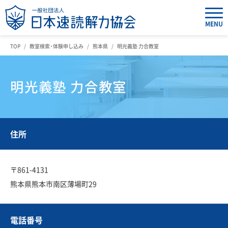
MENU
TOP
教室検索・体験申し込み
熊本県
明光義塾 力合教室
明光義塾 力合教室
住所
〒861-4131
熊本県熊本市南区薄場町29
電話番号