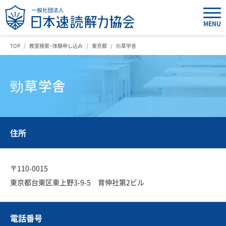
MENU
TOP
教室検索・体験申し込み
東京都
勁草学舎
勁草学舎
住所
〒110-0015
東京都台東区東上野3-9-5 育伸社第2ビル
電話番号