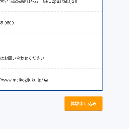
分市高城新町14-27 GRC opus takajoⅡ
55-9800
はお問い合わせください
://www.meikogijuku.jp/
体験申し込み