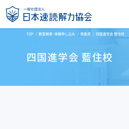
TOP
教室検索・体験申し込み
徳島県
四国進学会 藍住校
四国進学会 藍住校