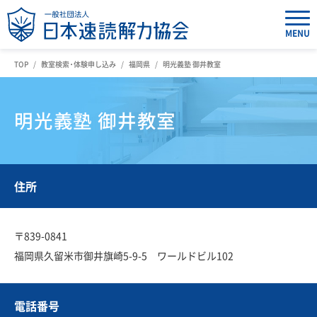
MENU
TOP
教室検索・体験申し込み
福岡県
明光義塾 御井教室
明光義塾 御井教室
住所
〒839-0841
福岡県久留米市御井旗崎5-9-5 ワールドビル102
電話番号