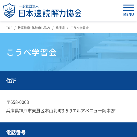
MENU
TOP
教室検索・体験申し込み
兵庫県
こうべ学習会
こうべ学習会
住所
〒658-0003
兵庫県神戸市東灘区本山北町3-5-9エルアベニュー岡本2F
電話番号