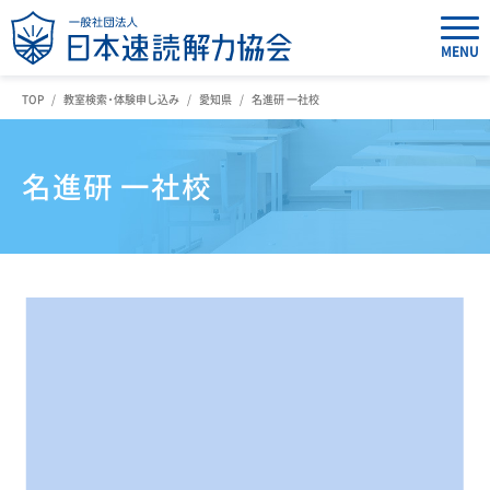
MENU
TOP
教室検索・体験申し込み
愛知県
名進研 一社校
名進研 一社校