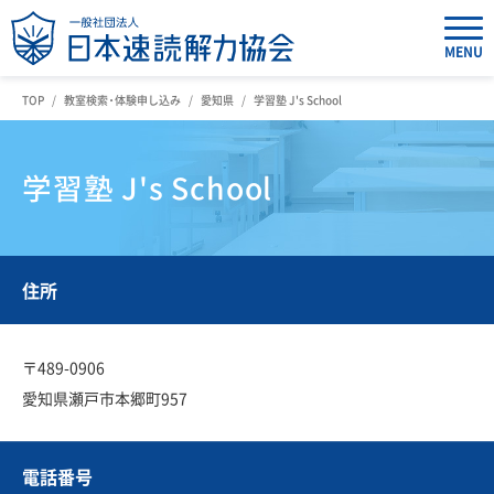
MENU
TOP
教室検索・体験申し込み
愛知県
学習塾 J's School
学習塾 J's School
住所
〒489-0906
愛知県瀬戸市本郷町957
電話番号