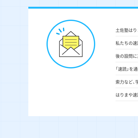
土佐塾はり
私たちの速
後の設問に
「速読」を
索力など、
はりまや速