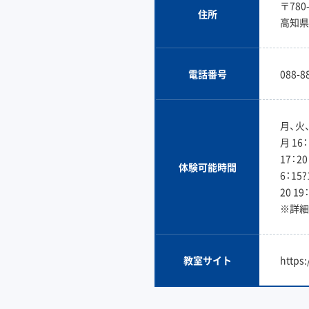
〒780-
住所
高知県
電話番号
088-8
月、火
月 16：
17：20
体験可能時間
6：15?
20 19
※詳細
教室サイト
https