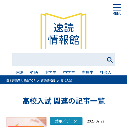
MENU
速読
英語
小学生
中学生
高校生
社会人
日本速読解力協会 TOP
速読情報館
高校入試
高校入試 関連の記事一覧
効果／データ
2025.07.23