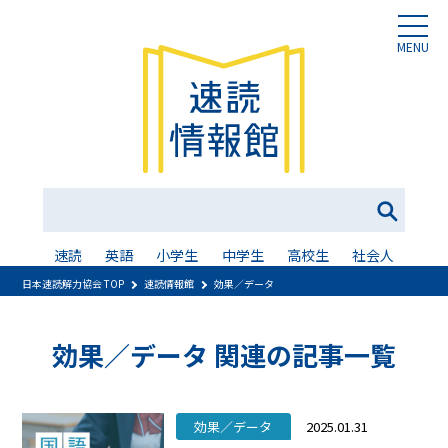
MENU
速読
英語
小学生
中学生
高校生
社会人
日本速読解力協会 TOP
速読情報館
効果／データ
効果／データ 関連の記事一覧
効果／データ
2025.01.31