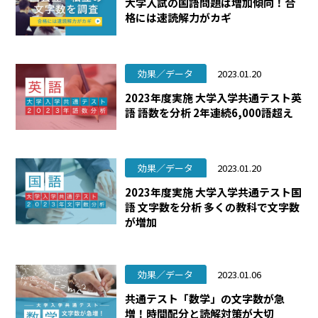
大学入試の国語問題は増加傾向！合
格には速読解力がカギ
効果／データ
2023.01.20
2023年度実施 大学入学共通テスト英
語 語数を分析 2年連続6,000語超え
効果／データ
2023.01.20
2023年度実施 大学入学共通テスト国
語 文字数を分析 多くの教科で文字数
が増加
効果／データ
2023.01.06
共通テスト「数学」の文字数が急
増！時間配分と読解対策が大切